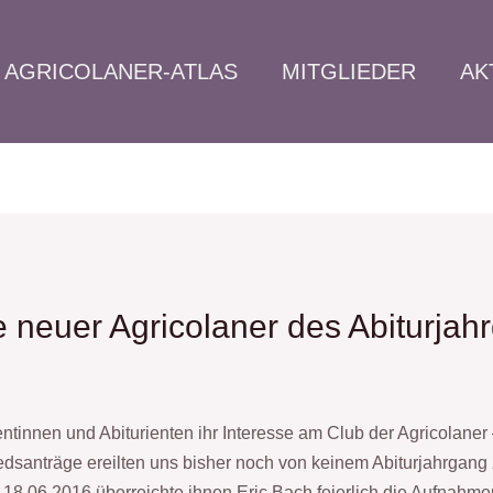
AGRICOLANER-ATLAS
MITGLIEDER
AK
 neuer Agricolaner des Abiturja
ntinnen und Abiturienten ihr Interesse am Club der Agricolaner 
iedsanträge ereilten uns bisher noch von keinem Abiturjahrgang 
8.06.2016 überreichte ihnen Eric Bach feierlich die Aufnahme