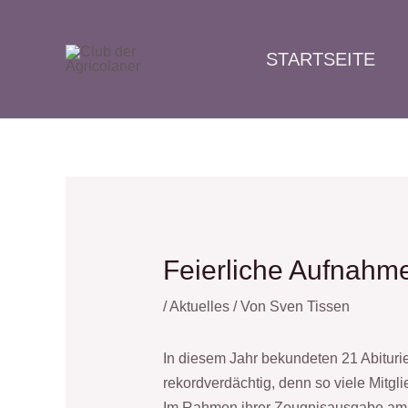
Zum
Post
Inhalt
navigation
STARTSEITE
springen
Feierliche Aufnahme
/
Aktuelles
/ Von
Sven Tissen
In diesem Jahr bekundeten 21 Abiturie
rekordverdächtig, denn so viele Mitgl
Im Rahmen ihrer Zeugnisausgabe am 1