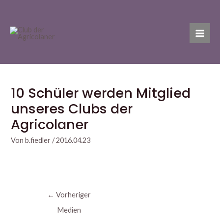
Zum
Post
Mai
Inhalt
navigation
Men
springen
10 Schüler werden Mitglied
unseres Clubs der
Agricolaner
Von
b.fiedler
/
2016.04.23
←
Vorheriger
Medien