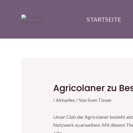
Zum
Post
Inhalt
navigation
STARTSEITE
springen
Agricolaner zu Be
/
Aktuelles
/ Von
Sven Tissen
Unser Club der Agricolaner besteht aktu
Netzwerk zu erweitern. Mit diesem Th
Jahr.