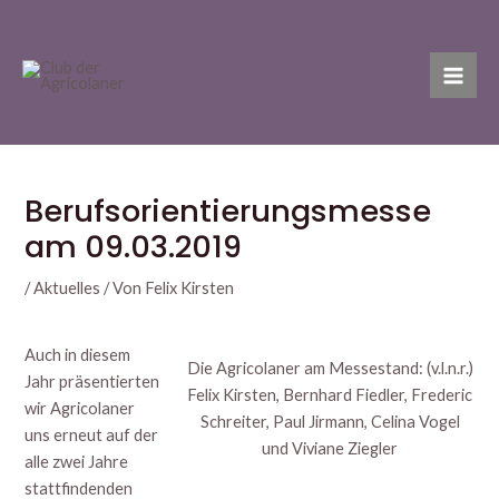
Zum
Post
Mai
Inhalt
navigation
Men
springen
Berufsorientierungsmesse
am 09.03.2019
/
Aktuelles
/ Von
Felix Kirsten
Auch in diesem
Die Agricolaner am Messestand: (v.l.n.r.)
Jahr präsentierten
Felix Kirsten, Bernhard Fiedler, Frederic
wir Agricolaner
Schreiter, Paul Jirmann, Celina Vogel
uns erneut auf der
und Viviane Ziegler
alle zwei Jahre
stattfindenden