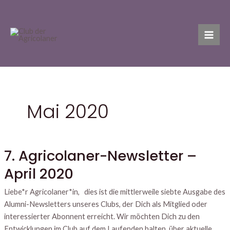
Zum
S
Mai
Inhalt
u
Men
springen
c
h
e
Mai 2020
7. Agricolaner-Newsletter –
7.
Agricolaner-
April 2020
Newsletter
–
Liebe*r Agricolaner*in, dies ist die mittlerweile siebte Ausgabe des
April
Alumni-Newsletters unseres Clubs, der Dich als Mitglied oder
2020
interessierter Abonnent erreicht. Wir möchten Dich zu den
Entwicklungen im Club auf dem Laufenden halten, über aktuelle